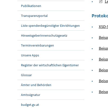
L
Publikationen
Protoko
Transparenzportal
Liste spendenbegünstigter Einrichtungen
XSD-S
HinweisgeberInnenschutzgesetz
Beisp
Terminvereinbarungen
Beisp
Unsere Apps
Beisp
Register der wirtschaftlichen Eigentümer
Beisp
Glossar
Beisp
Ämter und Behörden
Beisp
Amtssignatur
budget.gv.at