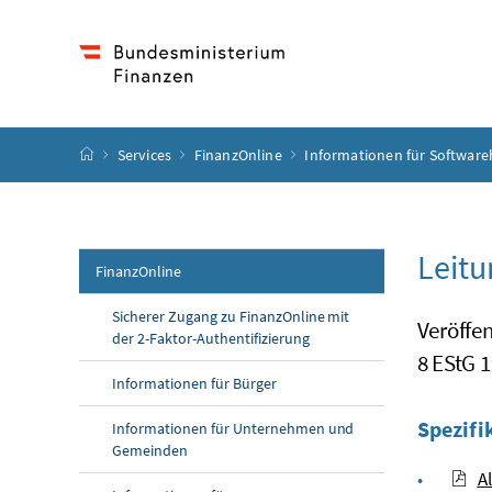
Accesskey
Accesskey
Accesskey
Accesskey
Zum Inhalt
Zum Hauptmenü
Zum Untermenü
Zur Suche
[4]
[1]
[3]
[2]
Startseite
Services
FinanzOnline
Informationen für Software
Leitu
FinanzOnline
Sicherer Zugang zu FinanzOnline mit
Veröffe
der 2-Faktor-Authentifizierung
8 EStG 1
Informationen für Bürger
Spezifi
Informationen für Unternehmen und
Gemeinden
A