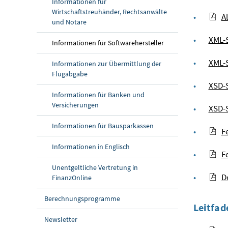
Informationen für
Wirtschaftstreuhänder, Rechtsanwälte
A
und Notare
XML-S
Informationen für Softwarehersteller
XML-S
Informationen zur Übermittlung der
Flugabgabe
XSD-
Informationen für Banken und
Versicherungen
XSD-
Informationen für Bausparkassen
F
Informationen in Englisch
F
Unentgeltliche Vertretung in
D
FinanzOnline
Berechnungsprogramme
Leitfad
Newsletter