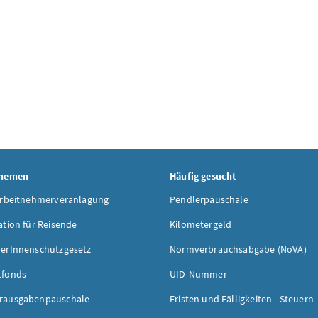
Themen
Häufig gesucht
Arbeitnehmerveranlagung
Pendlerpauschale
ation für Reisende
Kilometergeld
erInnenschutzgesetz
Normverbrauchsabgabe (NoVA)
tfonds
UID-Nummer
rausgabenpauschale
Fristen und Fälligkeiten - Steuern