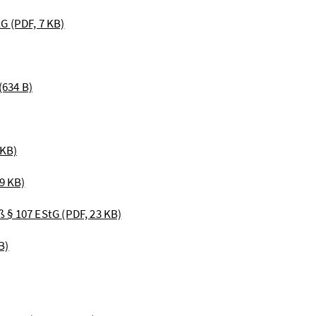
tG
(PDF, 7 KB)
(634 B)
 KB)
19 KB)
ß § 107 EStG
(PDF, 23 KB)
B)