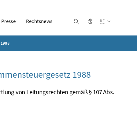
Ausgewählte Sprach
Presse
Rechtsnews
Gebärdensprache
Suche einblenden
DE
 1988
ommensteuergesetz 1988
ttlung von Leitungsrechten gemäß § 107 Abs.