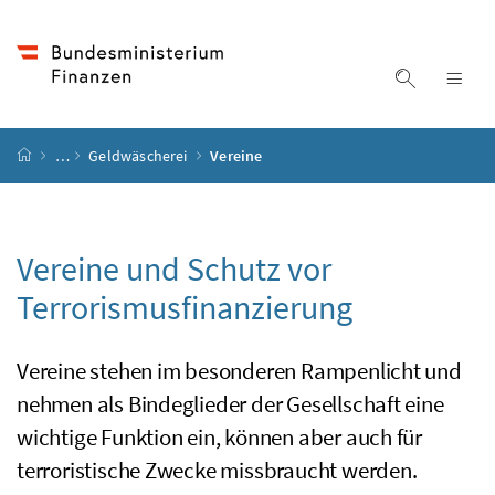
Accesskey
Accesskey
Accesskey
Accesskey
Zum Inhalt
Zum Hauptmenü
Zum Untermenü
Zur Suche
[4]
[1]
[3]
[2]
Suche ein
Nav
Startseite
…
Geldwäscherei
Vereine
Vereine und Schutz vor
Terrorismusfinanzierung
Vereine stehen im besonderen Rampenlicht und
nehmen als Bindeglieder der Gesellschaft eine
wichtige Funktion ein, können aber auch für
terroristische Zwecke missbraucht werden.