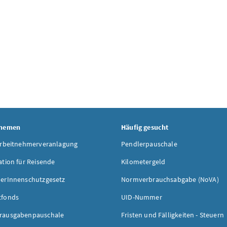
Themen
Häufig gesucht
Arbeitnehmerveranlagung
Pendlerpauschale
ation für Reisende
Kilometergeld
erInnenschutzgesetz
Normverbrauchsabgabe (NoVA)
tfonds
UID-Nummer
rausgabenpauschale
Fristen und Fälligkeiten - Steuern