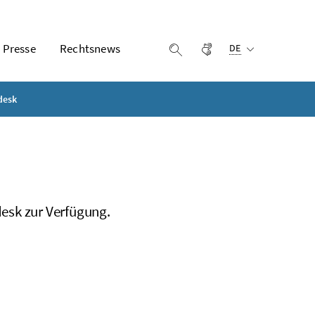
Ausgewählte Sprach
Presse
Rechtsnews
Gebärdensprache
Suche einblenden
DE
desk
esk zur Verfügung.