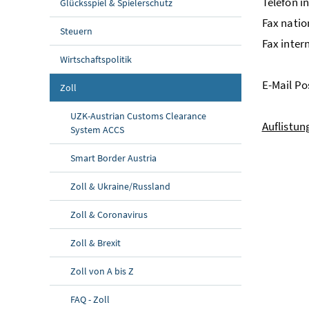
Telefon i
Glücksspiel & Spielerschutz
Fax natio
Steuern
Fax inter
Wirtschaftspolitik
E-Mail Po
Zoll
UZK-Austrian Customs Clearance
Auflistun
System ACCS
Smart Border Austria
Zoll & Ukraine/Russland
Zoll & Coronavirus
Zoll & Brexit
Zoll von A bis Z
FAQ - Zoll