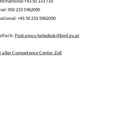
nternational +43 50 233 730
nal: 050 233 5962090
national: +43 50 233 5962090
stfach:
Post.emcs-helpdesk@bmf.gv.at
g aller Competence Center Zoll