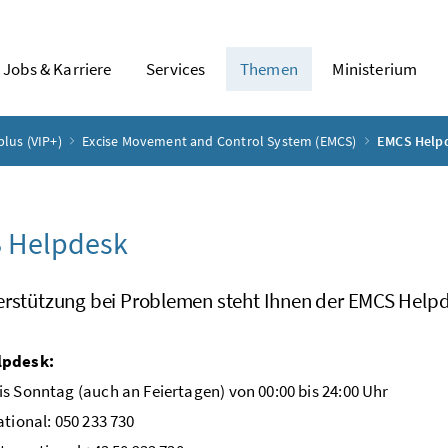
Jobs & Karriere
Services
Themen
Ministerium
plus (VIP+)
Excise Movement and Control System (EMCS)
EMCS Help
 Helpdesk
erstützung bei Problemen steht Ihnen der EMCS Helpd
lpdesk:
s Sonntag (auch an Feiertagen) von 00:00 bis 24:00 Uhr
ational: 050 233 730