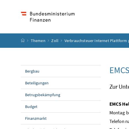
Accesskey
Accesskey
Accesskey
Accesskey
Zum Inhalt
Zum Hauptmenü
Zum Untermenü
Zur Suche
[4]
[1]
[3]
[2]
Startseite
Themen
Zoll
Verbrauchsteuer Internet Plattform 
EMCS
Bergbau
Beteiligungen
Zur Unt
Betrugsbekämpfung
EMCS He
Budget
Montag bi
Finanzmarkt
Telefon n