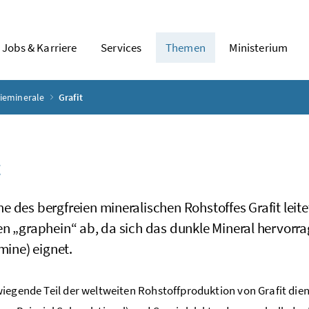
Jobs & Karriere
Services
Themen
Ministerium
rieminerale
Grafit
t
 des bergfreien mineralischen Rohstoffes Grafit leit
n „graphein“ ab, da sich das dunkle Mineral hervorra
tmine) eignet.
ie­gen­de Teil der welt­wei­ten Roh­stoff­pro­duk­ti­on von Grafit die