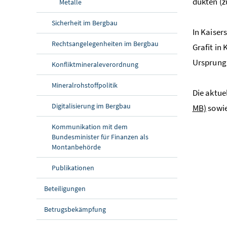
duk­ten (z
Metalle
Sicherheit im Bergbau
In Kaiser
Rechtsangelegenheiten im Bergbau
Grafit in
Ursprung
Konfliktmineraleverordnung
Mineralrohstoffpolitik
Die aktue
Digitalisierung im Bergbau
MB)
sowie
Kommunikation mit dem
Bundesminister für Finanzen als
Montanbehörde
Publikationen
Beteiligungen
Betrugsbekämpfung