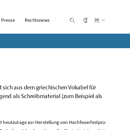
Ausgewählte Sprach
Presse
Rechtsnews
Gebärdensprache
Suche einblenden
DE
et sich aus dem griechischen Vokabel für
gend als Schreibmaterial (zum Beispiel als
nt heutzutage zur Her­stel­lung von Hoch­feu­er­fest­pro­