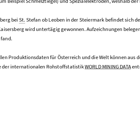
um Beispiel Schmelz­tie­gel) und Spe­zial­elek­tro­den, weshalb der B
sberg bei
St.
Stefan ob Leoben in der Steiermark befindet sich der
 Kaisersberg wird untertägig gewonnen. Aufzeichnungen belegen,
 fand.
llen Produktionsdaten für Österreich und die Welt können aus 
 der internationalen Rohstoffstatistik
WORLD MINING DATA
ent