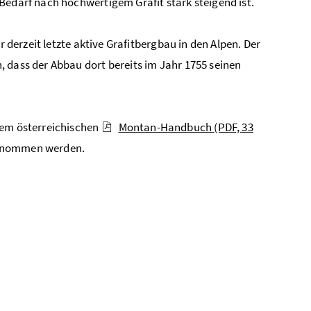
e­darf nach hoch­wer­ti­gem Gra­fit stark stei­gend ist.
 derzeit letzte aktive Grafitbergbau in den Alpen. Der
 dass der Abbau dort bereits im Jahr 1755 seinen
dem österreichischen
Montan-Handbuch
(PDF, 33
nommen werden.