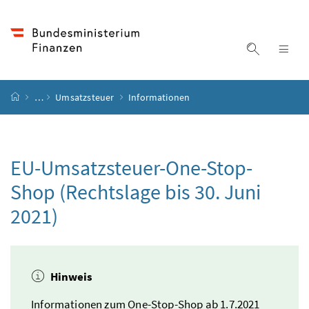
Accesskey
Accesskey
Accesskey
Accesskey
Zum Inhalt
Zum Hauptmenü
Zum Untermenü
Zur Suche
[4]
[1]
[3]
[2]
Suche ein
Nav
Startseite
…
Umsatzsteuer
Informationen
EU-Umsatzsteuer-
One-Stop-
Shop
(Rechtslage bis 30. Juni
2021)
Hinweis
Informationen zum
One-Stop-Shop ab 1.7.2021