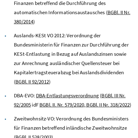
Finanzen betreffend die Durchführung des
automatischen Informationsaustausches (
BGBl.
II
Nr.
380/2014
)
Auslands-
KESt
VO
2012: Verordnung der
Bundesministerin für Finanzen zur Durchführung der
KESt-Entlastung in Bezug auf Auslandszinsen sowie
zur Anrechnung ausländischer Quellensteuer bei
Kapitalertragsteuerabzug bei Auslandsdividenden
(
BGBl.
II 92/2012
)
DBA
-EVO:
DBA-Entlastungsverordnung
(
BGBl.
III
Nr.
92/2005
idF
BGBl.
II.
Nr.
579/2020,
BGBl.
II
Nr.
318/2022
)
Zweitwohnsitz-
VO
: Verordnung des Bundesministers
für Finanzen betreffend inländische Zweitwohnsitze
(
BGBl.
II 528/2003
)