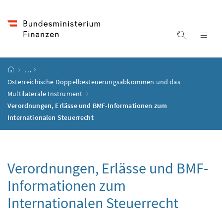
Accesskey
Accesskey
Accesskey
Accesskey
Zum Inhalt
Zum Hauptmenü
Zum Untermenü
Zur Suche
[4]
[1]
[3]
[2]
Suche ein
Nav
Startseite
…
Österreichische Doppelbesteuerungsabkommen und das
Multilaterale Instrument
Verordnungen, Erlässe und BMF-Informationen zum
Internationalen Steuerrecht
Verordnungen, Erlässe und BMF-
Informationen zum
Internationalen Steuerrecht