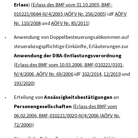
Erlass
) (
Erlass des
BMF
vom 31.10.2005,
BMF
-
010221/0684-IV/4/2005 (AÖFV
Nr.
256/2005
)
idF
AÖFV
Nr.
110/2008
und
AÖFV
Nr.
85/2011
)
Anwendung von Doppelbesteuerungsabkommen auf
steuerabzugspflichtige Einkünfte, Erläuterungen zur
Anwendung der
DBA
-Entlastungsverordnung
(
Erlass des BMF vom 10.03.2006,
BMF
-010221/0101-
IV/4/2006,
AÖFV
Nr.
69/2006
idF
102/2014
,
12/2019
und
193/2020
)
Erteilung von
Ansässigkeitsbestätigungen
an
Personengesellschaften
(
Erlass des
BMF
vom
06.02.2006,
BMF
-010221/0020-IV/4/2006 (
AÖFV
Nr.
72/2006
))