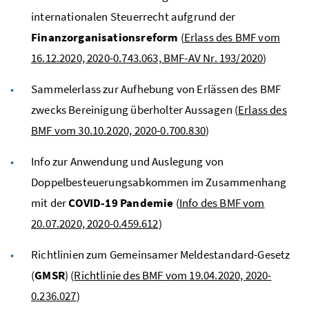
internationalen Steuerrecht aufgrund der
Finanzorganisationsreform
(
Erlass des BMF vom
16.12.2020, 2020-0.743.063, BMF-AV Nr. 193/2020
)
Sammelerlass zur Aufhebung von Erlässen des
BMF
zwecks Bereinigung überholter Aussagen (
Erlass des
BMF vom 30.10.2020, 2020-0.700.830
)
Info zur Anwendung und Auslegung von
Doppelbesteuerungsabkommen im Zusammenhang
mit der
COVID-19 Pandemie
(
Info des
BMF
vom
20.07.2020, 2020-0.459.612
)
Richtlinien zum Gemeinsamer Meldestandard-Gesetz
(
GMSR
) (
Richtlinie des BMF vom 19.04.2020, 2020-
0.236.027
)