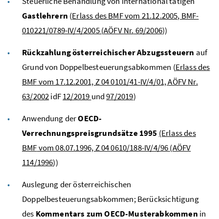
Steuerliche Behandlung von international tätigen
Gastlehrern
(
Erlass des
BMF
vom 21.12.2005, BMF-
010221/0789-IV/4/2005 (
AÖFV
Nr.
69/2006
))
Rückzahlung österreichischer Abzugssteuern
auf
Grund von Doppelbesteuerungsabkommen (
Erlass des
BMF
vom 17.12.2001, Z 04 0101/41-IV/4/01,
AÖFV
Nr.
63/2002
idF
12/2019
und
97/2019
)
Anwendung der
OECD
-
Verrechnungspreisgrundsätze 1995
(Erlass des
BMF
vom 08.07.1996, Z 04 0610/188-IV/4/96 (
AÖFV
114/1996
))
Auslegung der österreichischen
Doppelbesteuerungsabkommen; Berücksichtigung
des
Kommentars zum
OECD
-Musterabkommen
in