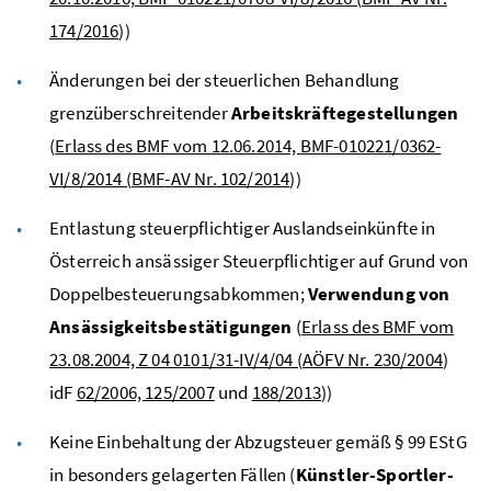
174/2016
))
Änderungen bei der steuerlichen Behandlung
grenzüberschreitender
Arbeitskräftegestellungen
(
Erlass des
BMF
vom 12.06.2014,
BMF
-010221/0362-
VI/8/2014 (
BMF
-
AV
Nr.
102/2014
))
Entlastung steuerpflichtiger Auslandseinkünfte in
Österreich ansässiger Steuerpflichtiger auf Grund von
Doppelbesteuerungsabkommen;
Verwendung von
Ansässigkeitsbestätigungen
(
Erlass des
BMF
vom
23.08.2004, Z 04 0101/31-IV/4/04 (
AÖFV
Nr. 230/2004
)
idF
62/2006, 125/2007
und
188/2013
))
Keine Einbehaltung der Abzugsteuer gemäß § 99
EStG
in besonders gelagerten Fällen (
Künstler-Sportler-