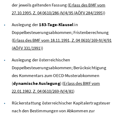
der jeweils geltenden Fassung
(Erlass des
BMF
vom
27.10.1995, Z. 04 0610/286-IV/4/95 (
AÖFV
284/1995
))
Auslegung der
183-Tage-Klausel
in
Doppelbesteuerungsabkommen; Fristenberechnung
(
Erlass des BMF vom 18.11.1991, Z. 04 0610/169-IV/4/91
(
AÖFV
331/1991
))
Auslegung der österreichischen
Doppelbesteuerungsabkommen; Berücksichtigung
des Kommentars zum
OECD
-Musterabkommen
(
dynamische Auslegung
) (
Erlass des
BMF
vom
22.01.1982, Z. 04 0610/269-IV/4/81
)
Rückerstattung österreichischer Kapitalertragsteuer
nach den Bestimmungen von Abkommen zur