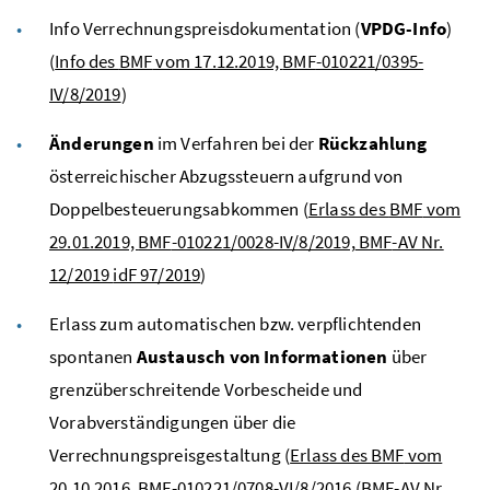
Info Verrechnungspreisdokumentation (
VPDG-Info
)
(
Info des
BMF
vom 17.12.2019,
BMF
-010221/0395-
IV/8/2019
)
Änderungen
im Verfahren bei der
Rückzahlung
österreichischer Abzugssteuern aufgrund von
Doppelbesteuerungsabkommen (
Erlass des
BMF
vom
29.01.2019,
BMF
-010221/0028-IV/8/2019,
BMF
-AV Nr.
12/2019
idF
97/2019
)
Erlass zum automatischen
bzw.
verpflichtenden
spontanen
Austausch von Informationen
über
grenzüberschreitende Vorbescheide und
Vorabverständigungen über die
Verrechnungspreisgestaltung (
Erlass des
BMF
vom
20.10.2016,
BMF
-010221/0708-VI/8/2016 (
BMF
-
AV
Nr.