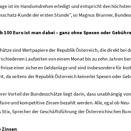
ge ist im Handumdrehen erledigt und entspricht den höchsten S
sschatz-Kunde der ersten Stunde", so Magnus Brunner, Bundesm
ab 100 Euro ist man dabei – ganz ohne Spesen oder Gebühr
ätze sind Wertpapiere der Republik Österreich, die direkt bei 
erschiedenen Laufzeiten von einem Monat bis zu zehn Jahren bere
rfnisse einer sicheren Geldanlage und sind insbesondere für k
nt, da seitens der Republik Österreich keinerlei Spesen oder G
erer Vorteil der Bundesschätze liegt darin, dass unabhängig vo
 faire und kompetitive Zinsen bezahlt werden. Alle, egal ob Neu
 Stix, Sprecher der Geschäftsführung der Österreichischen Bu
e Zinsen