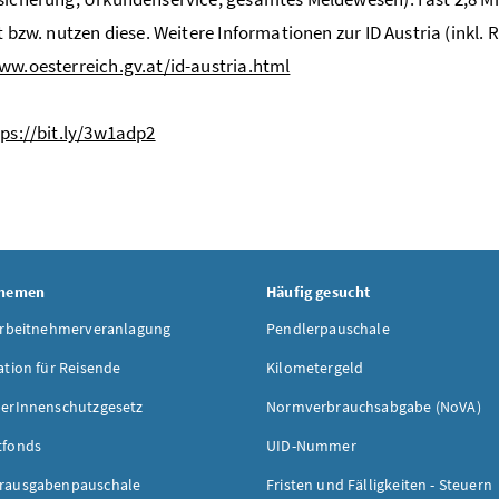
rt bzw. nutzen diese. Weitere Informationen zur ID Austria (inkl. 
ww.oesterreich.gv.at/id-austria.html
tps://bit.ly/3w1adp2
Themen
Häufig gesucht
Arbeitnehmerveranlagung
Pendlerpauschale
ation für Reisende
Kilometergeld
erInnenschutzgesetz
Normverbrauchsabgabe (NoVA)
tfonds
UID-Nummer
rausgabenpauschale
Fristen und Fälligkeiten - Steuern