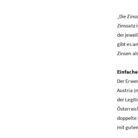
„Die Zins
Zinssatz 
der jewei
gibt es a
Zinsen al
Einfache
Der Erwer
Austria (
der Legit
Österreic
doppelte 
mit gutem