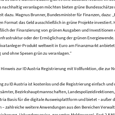
 nachhaltig veranlagen möchten bieten grüne Bundesschätze mi
it dazu. Magnus Brunner, Bundesminister für Finanzen, dazu:
en Format das Geld ausschließlich in grüne Projekte investiert.
ßlich der Finanzierung von grünen Ausgaben und Investitionen
nfrastruktur oder der Ermöglichung der grünen Energiewende. Di
ivatanleger-Produkt weltweit in Euro am Finanzmarkt anbietet
ig und ohne Spesen grün zu veranlagen.“
 Hinweis zur ID Austria Registrierung mit Vollfunktion, die zur 
g zu ID Austria ist kostenlos und die Registrierung einfach und
sämter, Bezirkshauptmannschaften, Landespolizeidirektionen, 
stria Basis für die digitale Ausweisplattform und bietet – au
h – zahlreiche weitere Anwendungen aus den Bereichen Verwalt
sicherung, Urkundenservice, gesamtes Meldewesen). Fast 2,8 Mi