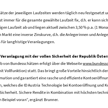
sätze der jeweiligen Laufzeiten werden täglich neu festgesetzt 
ist immer für die gesamte gewählte Laufzeit fix, d.h. er kann sic
ligen Laufzeit ab und liegen aktuell zwischen 3,50 % p.a. (1 Monat
m Markt eine inverse Zinskurve, d.h. die Anlegerinnen und Anlege
s für langfristige Veranlagungen.
 Veranlagung mit der vollen Sicherheit der Republik Öster
b von Bundesschätzen erfolgt über die Webseite
www.bundessc
mit Vollfunktion) statt. Das bringt große Vorteile hinsichtlich 
imation und garantiert eine rasche und effiziente Kontoeröffnu
h, welches die ID Austria Technologie bei Kontoeröffnung und K
Sicherheit. Sichere Rendite in Kombination mit höchsten techni
 Beispiel voran“, ergänzt Brunner.