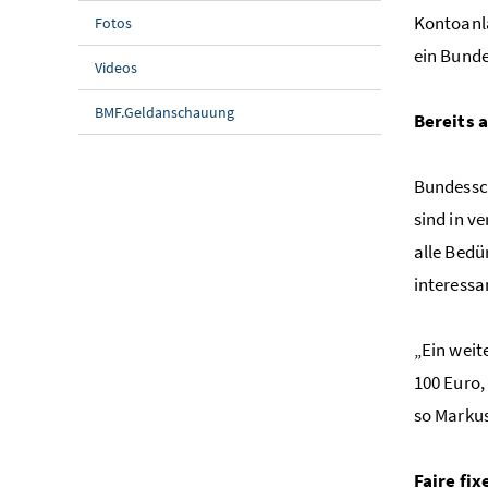
Kontoanla
Fotos
ein Bunde
Videos
BMF.Geldanschauung
Bereits 
Bundessch
sind in v
alle Bedü
interessa
„Ein weit
100 Euro,
so Markus
Faire fix