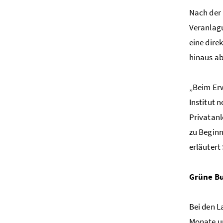
Nach der 
Veranlagu
eine dire
hinaus ab
„Beim Er
Institut 
Privatanl
zu Beginn
erläutert
Grüne Bu
Bei den L
Monate un