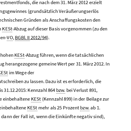
stmentfonds, die nach dem 31. März 2012 erzielt
ungsgewinnes (grundsätzlich Veräußerungserlös
technischen Gründen als Anschaffungskosten den
en
KESt
-Abzug auf dieser Basis vorgenommen (zu den
ten-
VO
,
BGBl. II
2012/94
).
u hohen
KESt
-Abzug führen, wenn die tatsächlichen
ug herangezogene gemeine Wert per 31. März 2012. In
KESt
im Wege der
tschreiben zu lassen. Dazu ist es erforderlich, die
is 31.12.2015: Kennzahl 864
bzw.
bei Verlust 891,
die einbehaltene
KESt
(Kennzahl 899) in der Beilage zur
 einbehaltene
KESt
mehr als 25 Prozent
bzw.
ab 1.
ann der Fall ist, wenn die Einkünfte negativ sind),