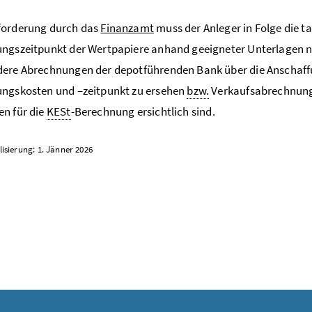
forderung durch das
Finanzamt
muss der Anleger in Folge die 
ungszeitpunkt der Wertpapiere anhand geeigneter Unterlagen
ere Abrechnungen der depotführenden Bank über die Anschaffu
ungskosten und –zeitpunkt zu ersehen
bzw.
Verkaufsabrechnung
n für die
KESt
-Berechnung ersichtlich sind.
lisierung: 1. Jänner 2026