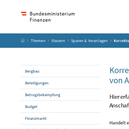
Accesskey
Accesskey
Accesskey
Accesskey
Zum Inhalt
Zum Hauptmenü
Zum Untermenü
Zur Suche
[4]
[1]
[3]
[2]
Startseite
Themen
Steuern
Sparen & Veranlagen
Korrektu
Korre
Bergbau
von A
Beteiligungen
Betrugsbekämpfung
Hier erf
Anschaf
Budget
Finanzmarkt
Handelt e