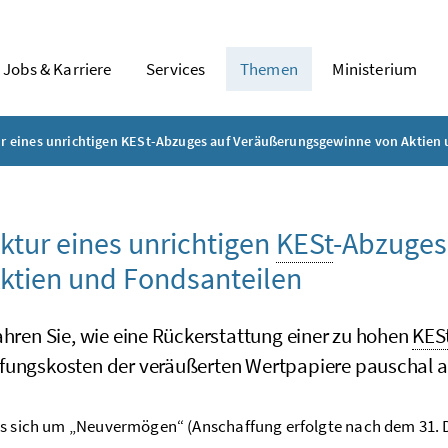
Jobs & Karriere
Services
Themen
Ministerium
r eines unrichtigen KESt-Abzuges auf Veräußerungsgewinne von Aktien
ktur eines unrichtigen
KESt
-Abzuges
ktien und Fondsanteilen
ahren Sie, wie eine Rückerstattung einer zu hohen
KES
fungskosten der veräußerten Wertpapiere pauschal 
s sich um „Neuvermögen“ (Anschaffung erfolgte nach dem 31. 