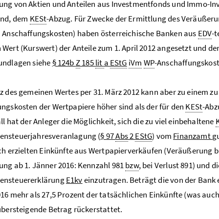
ng von Aktien und Anteilen aus Investmentfonds und Immo-Inve
ind, dem
KESt
-Abzug. Für Zwecke der Ermittlung des Veräußer
h Anschaffungskosten) haben österreichische Banken aus
EDV
-
Wert (Kurswert) der Anteile zum 1. April 2012 angesetzt und d
undlagen siehe
§ 124b
Z
185
lit
a
EStG
iVm
WP
-Anschaffungskos
z des gemeinen Wertes per 31. März 2012 kann aber zu einem z
ngskosten der Wertpapiere höher sind als der für den
KESt
-Abz
ll hat der Anleger die Möglichkeit, sich die zu viel einbehaltene
nsteuerjahresveranlagung (
§ 97
Abs
2
EStG
) vom
Finanzamt
gu
ch erzielten Einkünfte aus Wertpapierverkäufen (Veräußerung b
ng ab 1. Jänner 2016: Kennzahl 981
bzw
, bei Verlust 891) und 
nsteuererklärung
E1kv
einzutragen. Beträgt die von der Bank
16 mehr als 27,5 Prozent der tatsächlichen Einkünfte (was auch d
übersteigende Betrag rückerstattet.