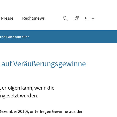
Ausgewählte Sprach
Presse
Rechtsnews
Gebärdensprache
Suche einblenden
DE
 und Fondsanteilen
 auf Veräußerungsgewinne
t
erfolgen kann, wenn die
angesetzt wurden.
Dezember 2010), unterliegen Gewinne aus der