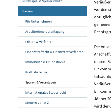
Glücksspiel & Spielerschutz
Veräußeru
worden s
Steuern
abzüglic
Für Unternehmen
gemeinen 
Rechtsgr
Arbeitnehmerveranlagung
Fristen & Verfahren
Der Ansat
Finanzstrafrecht & Finanzstrafverfahren
Anschaffu
diesem Fa
Immobilien & Grundstücke
Einkomme
Kraftfahrzeuge
tatsächli
Sparen & Veranlagen
Veräußeru
Einkomme
Internationales Steuerrecht
Jänner 20
Steuern von A-Z
wird der 