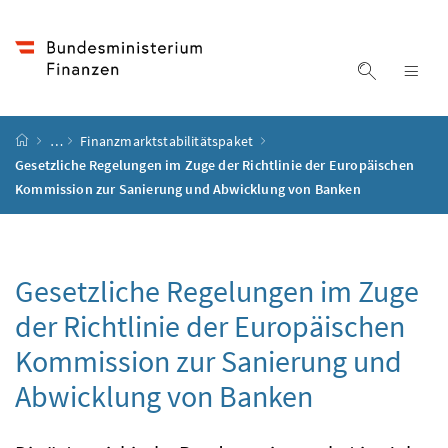
Accesskey
Accesskey
Accesskey
Accesskey
Zum Inhalt
Zum Hauptmenü
Zum Untermenü
Zur Suche
[4]
[1]
[3]
[2]
Suche ein
Nav
Startseite
…
Finanzmarktstabilitätspaket
Gesetzliche Regelungen im Zuge der Richtlinie der Europäischen
Kommission zur Sanierung und Abwicklung von Banken
Gesetzliche Regelungen im Zuge
der Richtlinie der Europäischen
Kommission zur Sanierung und
Abwicklung von Banken