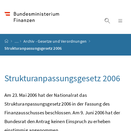
Accesskey
Accesskey
Accesskey
Accesskey
Zum Inhalt
Zum Hauptmenü
Zum Untermenü
Zur Suche
[4]
[1]
[3]
[2]
Suche ein
Nav
Startseite
…
Archiv - Gesetze und Verordnungen
Strukturanpassungsgesetz 2006
Strukturanpassungsgesetz 2006
Am 23. Mai 2006 hat der Nationalrat das
Strukturanpassungsgesetz 2006 in der Fassung des
Finanzausschusses beschlossen. Am 9. Juni 2006 hat der
Bundesrat den Antrag keinen Einspruch zu erheben
einstimmig angenommen.