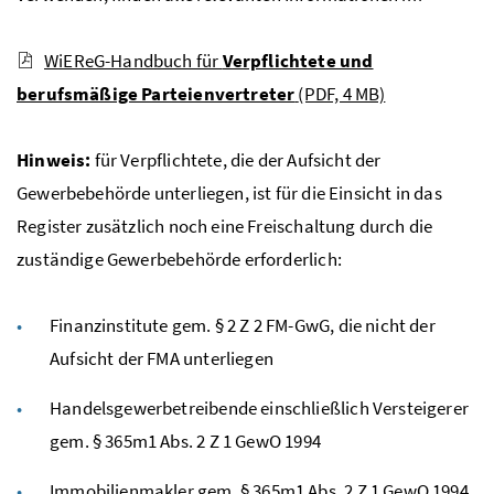
WiEReG-Handbuch für
Verpflichtete und
berufsmäßige Parteienvertreter
(PDF, 4 MB)
Hinweis:
für Verpflichtete, die der Aufsicht der
Gewerbebehörde unterliegen, ist für die Einsicht in das
Register zusätzlich noch eine Freischaltung durch die
zuständige Gewerbebehörde erforderlich:
Finanzinstitute gem. § 2
Z
2
FM-GwG
, die nicht der
Aufsicht der
FMA
unterliegen
Handelsgewerbetreibende einschließlich Versteigerer
gem. § 365m1
Abs.
2
Z
1
GewO
1994
Immobilienmakler gem. § 365m1
Abs.
2
Z
1
GewO
1994