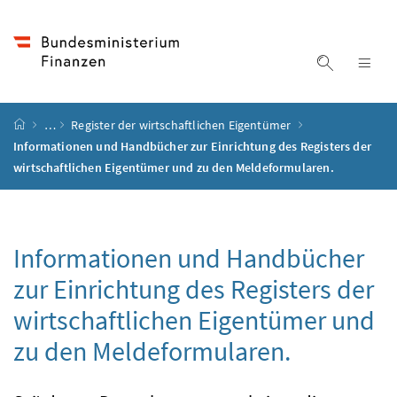
Accesskey
Accesskey
Accesskey
Accesskey
Zum Inhalt
Zum Hauptmenü
Zum Untermenü
Zur Suche
[4]
[1]
[3]
[2]
Suche ein
Nav
Startseite
…
Register der wirtschaftlichen Eigentümer
Informationen und Handbücher zur Einrichtung des Registers der
wirtschaftlichen Eigentümer und zu den Meldeformularen.
Informationen und Handbücher
zur Einrichtung des Registers der
wirtschaftlichen Eigentümer und
zu den Meldeformularen.