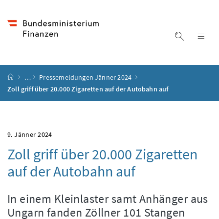
Accesskey
Accesskey
Accesskey
Accesskey
Zum Inhalt
Zum Hauptmenü
Zum Untermenü
Zur Suche
[4]
[1]
[3]
[2]
Suche ein
Nav
Startseite
…
Pressemeldungen Jänner 2024
Zoll griff über 20.000 Zigaretten auf der Autobahn auf
9. Jänner 2024
Zoll griff über 20.000 Zigaretten
auf der Autobahn auf
In einem Kleinlaster samt Anhänger aus
Ungarn fanden Zöllner 101 Stangen