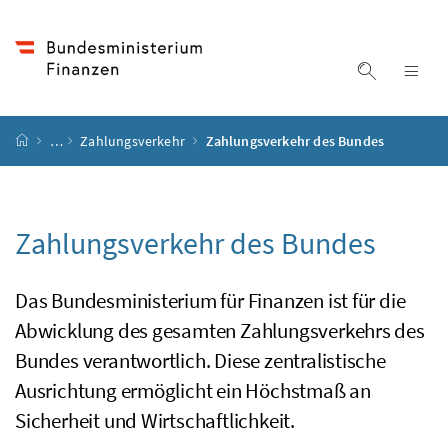
Accesskey
Accesskey
Accesskey
Accesskey
Zum Inhalt
Zum Hauptmenü
Zum Untermenü
Zur Suche
[4]
[1]
[3]
[2]
Suche ein
Nav
Startseite
…
Zahlungsverkehr
Zahlungsverkehr des Bundes
Zahlungsverkehr des Bundes
Das Bundesministerium für Finanzen ist für die
Abwicklung des gesamten Zahlungsverkehrs des
Bundes verantwortlich. Diese zentralistische
Ausrichtung ermöglicht ein Höchstmaß an
Sicherheit und Wirtschaftlichkeit.