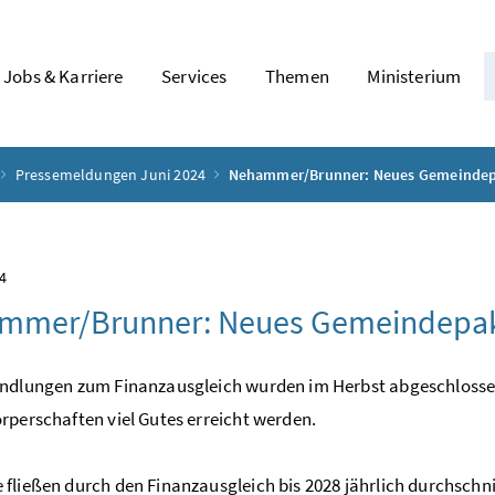
Jobs & Karriere
Services
Themen
Ministerium
Pressemeldungen Juni 2024
Nehammer/Brunner: Neues Gemeindepak
24
mmer/Brunner: Neues Gemeindepaket
ndlungen zum Finanzausgleich wurden im Herbst abgeschlossen 
rperschaften viel Gutes erreicht werden.
fließen durch den Finanzausgleich bis 2028 jährlich durchschni