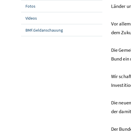
Länder u
Fotos
Videos
Vor allem
BMF.Geldanschauung
dem Zukun
Die Gemei
Bund ein
Wir schaf
Investiti
Die neuen
der damit
Der Bunde