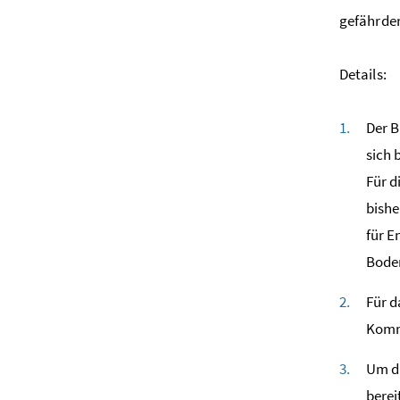
gefährden
Details:
Der B
sich 
Für d
bishe
für 
Boden
Für d
Kommu
Um di
berei