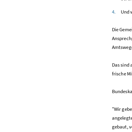
Und w
Die Gemei
Ansprechp
Amtswegen
Das sind 
frische Mi
Bundeska
"Wir gebe
angelegte
gebaut, v