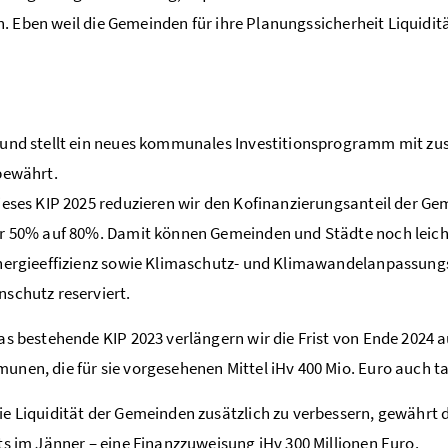
. Eben weil die Gemeinden für ihre Planungssicherheit Liquidit
und stellt ein neues kommunales Investitionsprogramm mit zusä
bewährt.
ieses KIP 2025 reduzieren wir den Kofinanzierungsanteil der G
r 50% auf 80%. Damit können Gemeinden und Städte noch leichte
Energieeffizienz sowie Klimaschutz- und Klimawandelanpassu
schutz reserviert.
as bestehende KIP 2023 verlängern wir die Frist von Ende 2024 a
nen, die für sie vorgesehenen Mittel iHv 400 Mio. Euro auch t
e Liquidität der Gemeinden zusätzlich zu verbessern, gewährt
ts im Jänner – eine Finanzzuweisung iHv 300 Millionen Euro.