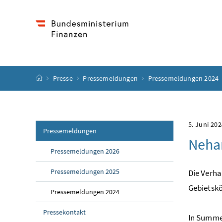
Accesskey
Accesskey
Accesskey
Accesskey
Zum Inhalt
Zum Hauptmenü
Zum Untermenü
Zur Suche
[4]
[1]
[3]
[2]
Startseite
Presse
Pressemeldungen
Pressemeldungen 2024
5. Juni 20
Pressemeldungen
Neha
Pressemeldungen 2026
Pressemeldungen 2025
Die Verha
Gebietskö
Pressemeldungen 2024
Pressekontakt
In Summe 