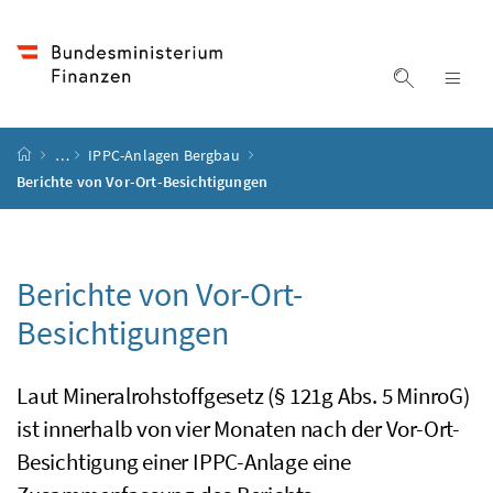
Accesskey
Accesskey
Accesskey
Accesskey
Zum Inhalt
Zum Hauptmenü
Zum Untermenü
Zur Suche
[4]
[1]
[3]
[2]
Suche ein
Nav
Startseite
…
IPPC-Anlagen Bergbau
Berichte von Vor-Ort-Besichtigungen
Berichte von Vor-Ort-
Besichtigungen
Laut Mineralrohstoffgesetz (§ 121g Abs. 5 MinroG)
ist innerhalb von vier Monaten nach der Vor-Ort-
Besichtigung einer IPPC-Anlage eine