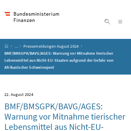
Accesskey
Accesskey
Accesskey
Accesskey
Zum Inhalt
Zum Hauptmenü
Zum Untermenü
Zur Suche
[4]
[1]
[3]
[2]
Suche ein
Nav
Startseite
…
Pressemeldungen August 2024
BMF/BMSGPK/BAVG/AGES: Warnung vor Mitnahme tierischer
Lebensmittel aus Nicht-EU-Staaten aufgrund der Gefahr von
Afrikanischer Schweinepest
22. August 2024
BMF/BMSGPK/BAVG/AGES:
Warnung vor Mitnahme tierischer
Lebensmittel aus Nicht-EU-