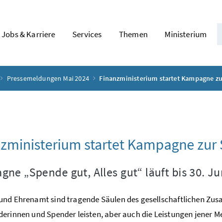
Jobs & Karriere
Services
Themen
Ministerium
Pressemeldungen Mai 2024
Finanzministerium startet Kampagne z
4
zministerium startet Kampagne zu
ne „Spende gut, Alles gut“ läuft bis 30. Ju
nd Ehrenamt sind tragende Säulen des gesellschaftlichen Zusa
erinnen und Spender leisten, aber auch die Leistungen jener M