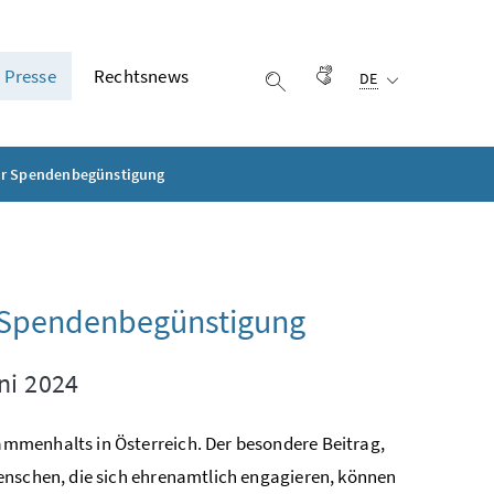
Ausgewählte Sprach
Presse
Rechtsnews
Gebärdensprache
DE
Suche einblenden
ur Spendenbegünstigung
r Spendenbegünstigung
ni 2024
mmenhalts in Österreich. Der besondere Beitrag,
enschen, die sich ehrenamtlich engagieren, können