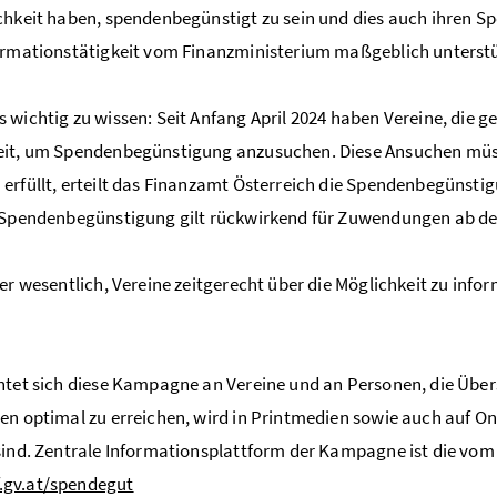
chkeit haben, spendenbegünstigt zu sein und dies auch ihren S
ormationstätigkeit vom Finanzministerium maßgeblich unterstü
 wichtig zu wissen: Seit Anfang April 2024 haben Vereine, die 
it, um Spendenbegünstigung anzusuchen. Diese Ansuchen müssen 
erfüllt, erteilt das Finanzamt Österreich die Spendenbegünstig
 Spendenbegünstigung gilt rückwirkend für Zuwendungen ab de
her wesentlich, Vereine zeitgerecht über die Möglichkeit zu in
htet sich diese Kampagne an Vereine und an Personen, die Übe
en optimal zu erreichen, wird in Printmedien sowie auch auf On
sind. Zentrale Informationsplattform der Kampagne ist die vom
gv.at/spendegut