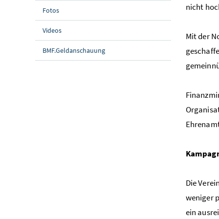
nicht hoc
Fotos
Videos
Mit der N
geschaffe
BMF.Geldanschauung
gemeinnü
Finanzmin
Organisat
Ehrenamt 
Kampagne
Die Verei
weniger p
ein ausre