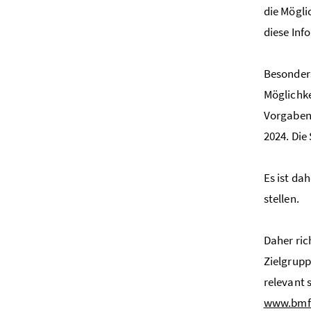
die Mögli
diese Inf
Besonders
Möglichke
Vorgaben 
2024. Die
Es ist da
stellen.
Daher ric
Zielgrupp
relevant 
www.bmf.