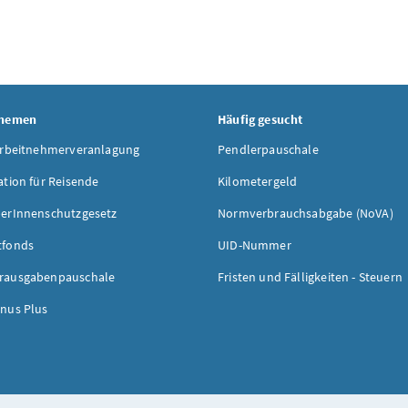
Themen
Häufig gesucht
Arbeitnehmerveranlagung
Pendlerpauschale
ation für Reisende
Kilometergeld
erInnenschutzgesetz
Normverbrauchsabgabe (NoVA)
tfonds
UID-Nummer
rausgabenpauschale
Fristen und Fälligkeiten - Steuern
nus Plus