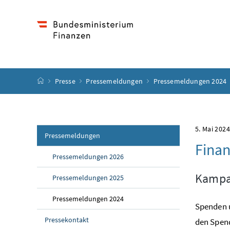
Accesskey
Accesskey
Accesskey
Accesskey
Zum Inhalt
Zum Hauptmenü
Zum Untermenü
Zur Suche
[4]
[1]
[3]
[2]
Startseite
Presse
Pressemeldungen
Pressemeldungen 2024
5. Mai 202
Pressemeldungen
Finan
Pressemeldungen 2026
Kampag
Pressemeldungen 2025
Pressemeldungen 2024
Spenden u
Pressekontakt
den Spend