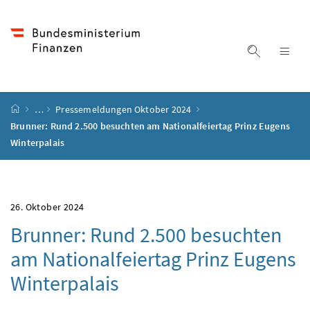
Accesskey
Accesskey
Accesskey
Accesskey
Zum Inhalt
Zum Hauptmenü
Zum Untermenü
Zur Suche
[4]
[1]
[3]
[2]
Suche ein
Nav
Startseite
…
Pressemeldungen Oktober 2024
Brunner: Rund 2.500 besuchten am Nationalfeiertag Prinz Eugens
Winterpalais
26. Oktober 2024
Brunner: Rund 2.500 besuchten
am Nationalfeiertag Prinz Eugens
Winterpalais