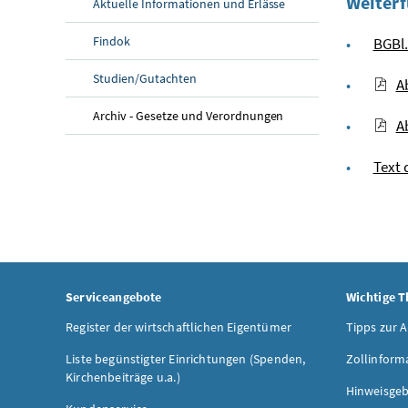
Weiterf
Aktuelle Informationen und Erlässe
Findok
BGBl.
Studien/Gutachten
A
Archiv - Gesetze und Verordnungen
A
Text 
Serviceangebote
Wichtige 
Register der wirtschaftlichen Eigentümer
Tipps zur 
Liste begünstigter Einrichtungen (Spenden,
Zollinform
Kirchenbeiträge u.a.)
Hinweisgeb