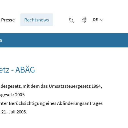
Ausgewählte Sprach
Presse
Rechtsnews
Gebärdensprache
Suche einblenden
DE
ÄG
tz - ABÄG
Bundesgesetz, mit dem das Umsatzsteuergesetz 1994,
sgesetz 2005
nter Berücksichtigung eines Abänderungsantrages
21. Juli 2005.