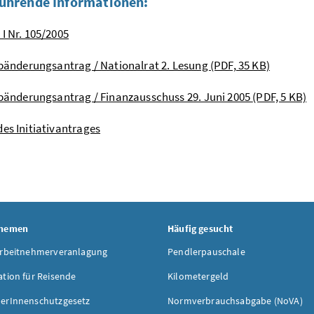
ührende Informationen:
 I Nr. 105/2005
bänderungsantrag / Nationalrat 2. Lesung
(PDF, 35 KB)
bänderungsantrag / Finanzausschuss 29. Juni 2005
(PDF, 5 KB)
des Initiativantrages
Themen
Häufig gesucht
Arbeitnehmerveranlagung
Pendlerpauschale
ation für Reisende
Kilometergeld
erInnenschutzgesetz
Normverbrauchsabgabe (NoVA)