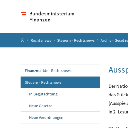
Accesskey
Accesskey
Accesskey
Accesskey
Zum Inhalt
Zum Hauptmenü
Zum Untermenü
Zur Suche
[4]
[1]
[3]
[2]
Startseite
Rechtsnews
Steuern - Rechtsnews
Archiv - Geset
Auss
Finanzmärkte - Rechtsnews
Steuern - Rechtsnews
Der Natio
In Begutachtung
das Glück
(Ausspie
Neue Gesetze
in 2. Les
Neue Verordnungen