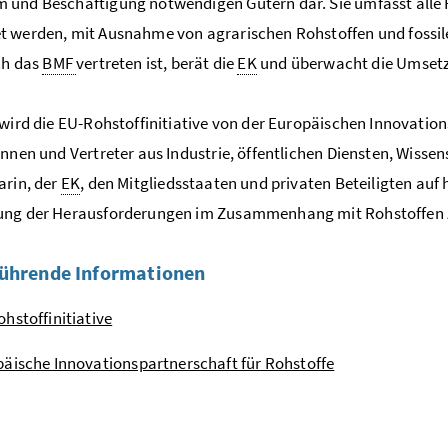
und Beschäftigung notwendigen Gütern dar. Sie umfasst alle R
 werden, mit Ausnahme von agrarischen Rohstoffen und fossile
ch das
BMF
vertreten ist, berät die
EK
und überwacht die Umsetzu
 wird die EU-Rohstoffinitiative von der Europäischen Innovation
innen und Vertreter aus Industrie, öffentlichen Diensten, Wisse
arin, der
EK
, den Mitgliedsstaaten und privaten Beteiligten auf 
ung der Herausforderungen im Zusammenhang mit Rohstoffen zu
ührende Informationen
hstoffinitiative
äische Innovationspartnerschaft für Rohstoffe