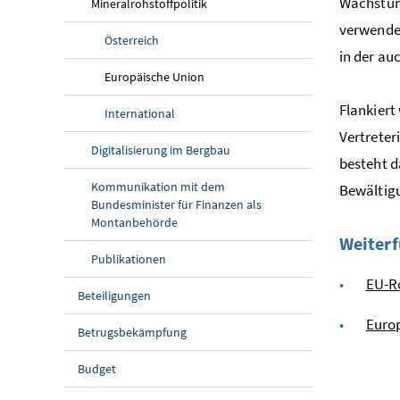
Wachstum 
Mineralrohstoffpolitik
verwendet
Österreich
in der au
Europäische Union
Flankiert
International
Vertreter
Digitalisierung im Bergbau
besteht d
Kommunikation mit dem
Bewältig
Bundesminister für Finanzen als
Montanbehörde
Weiterf
Publikationen
EU-Ro
Beteiligungen
Europ
Betrugsbekämpfung
Budget