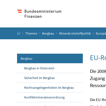
Accesskey
Accesskey
Accesskey
Accesskey
Zum Inhalt
Zum Hauptmenü
Zum Untermenü
Zur Suche
[4]
[1]
[3]
[2]
Startseite
Themen
Bergbau
Mineralrohstoffpolitik
Europä
EU-Ro
Bergbau
Bergbau in Österreich
Die 2008
Zugang 
Sicherheit im Bergbau
Ressourc
Rechtsangelegenheiten im Bergbau
Konfliktmineraleverordnung
Die EU-Ro