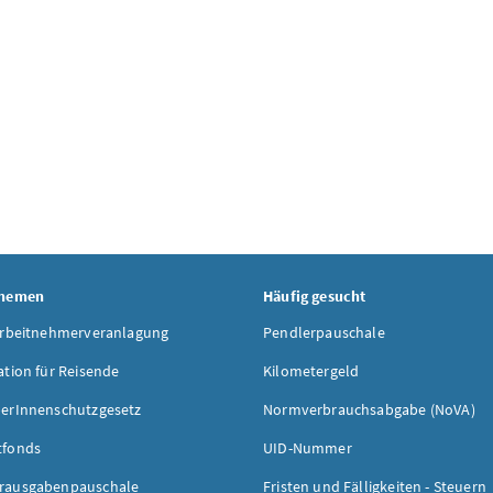
Themen
Häufig gesucht
Arbeitnehmerveranlagung
Pendlerpauschale
ation für Reisende
Kilometergeld
erInnenschutzgesetz
Normverbrauchsabgabe (NoVA)
tfonds
UID-Nummer
rausgabenpauschale
Fristen und Fälligkeiten - Steuern