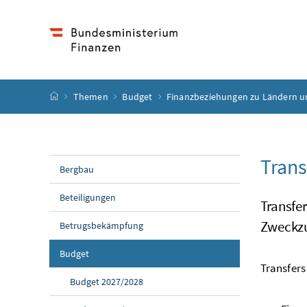
Accesskey
Accesskey
Accesskey
Accesskey
Zum Inhalt
Zum Hauptmenü
Zum Untermenü
Zur Suche
[4]
[1]
[3]
[2]
Startseite
Themen
Budget
Finanzbeziehungen zu Ländern 
Trans
Bergbau
Beteiligungen
Transfe
Zweckz
Betrugsbekämpfung
Budget
Transfers
Budget 2027/2028