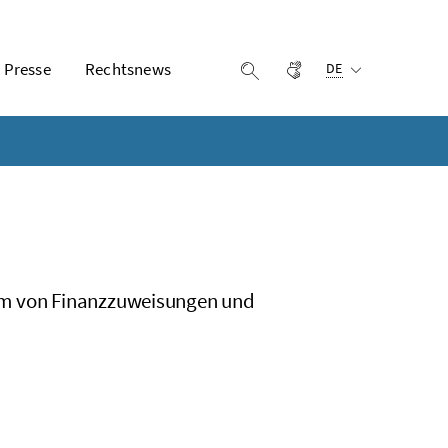
Ausgewählte Sprach
Presse
Rechtsnews
Gebärdensprache
Suche einblenden
DE
orm von Finanzzuweisungen und