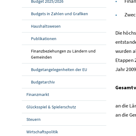
Fina
Budget 2025/2026
Budgets in Zahlen und Grafiken
Zwec
Haushaltswesen
Die höch
Publikationen
entstande
wurden al
Finanzbeziehungen zu Ländern und
Gemeinden
Etappen 2
Jahr 2009
Budgetangelegenheiten der EU
Budgetarchiv
Gesamtv
Finanzmarkt
an die Lä
Glücksspiel & Spielerschutz
an die Ge
Steuern
Wirtschaftspolitik