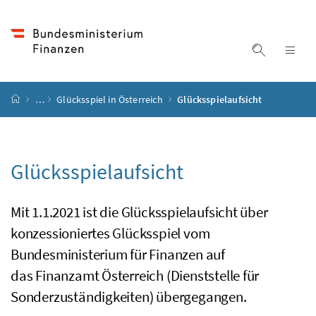
Accesskey
Accesskey
Accesskey
Accesskey
Zum Inhalt
Zum Hauptmenü
Zum Untermenü
Zur Suche
[4]
[1]
[3]
[2]
Suche ein
Nav
Startseite
…
Glücksspiel in Österreich
Glücksspielaufsicht
Glücksspielaufsicht
Mit 1.1.2021 ist die Glücksspielaufsicht über
konzessioniertes Glücksspiel vom
Bundesministerium für Finanzen auf
das Finanzamt Österreich (Dienststelle für
Sonderzuständigkeiten) übergegangen.