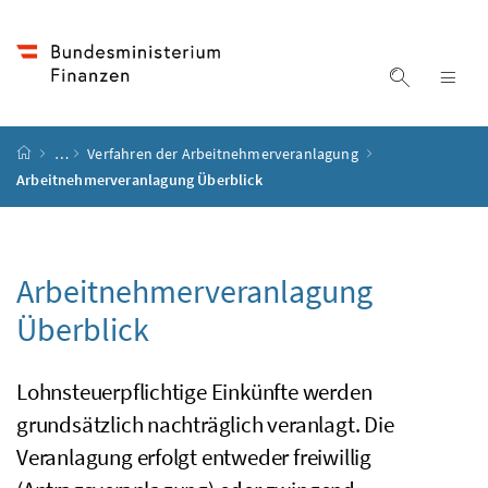
Accesskey
Accesskey
Accesskey
Accesskey
Zum Inhalt
Zum Hauptmenü
Zum Untermenü
Zur Suche
[4]
[1]
[3]
[2]
Suche ein
Nav
Startseite
…
Verfahren der Arbeitnehmerveranlagung
Arbeitnehmerveranlagung Überblick
Arbeitnehmerveranlagung
Überblick
Lohnsteuerpflichtige Einkünfte werden
grundsätzlich nachträglich veranlagt. Die
Veranlagung erfolgt entweder freiwillig