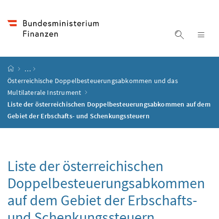
Accesskey
Accesskey
Accesskey
Accesskey
Zum Inhalt
Zum Hauptmenü
Zum Untermenü
Zur Suche
[4]
[1]
[3]
[2]
Suche ein
Nav
Startseite
…
Österreichische Doppelbesteuerungsabkommen und das
Multilaterale Instrument
Liste der österreichischen Doppelbesteuerungsabkommen auf dem
Gebiet der Erbschafts- und Schenkungssteuern
Liste der österreichischen
Doppelbesteuerungsabkommen
auf dem Gebiet der Erbschafts-
und Schenkungssteuern