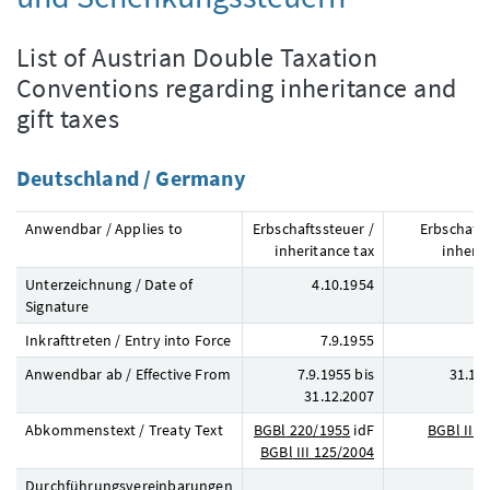
List of Austrian Double Taxation
Conventions regarding inheritance and
gift taxes
Deutschland / Germany
Anwendbar / Applies to
Erbschaftssteuer /
Erbschafts
inheritance tax
inherit
Unterzeichnung / Date of
4.10.1954
6
Signature
Inkrafttreten / Entry into Force
7.9.1955
2
Anwendbar ab / Effective From
7.9.1955 bis
31.12.
31.12.2007
Abkommenstext / Treaty Text
BGBl
220/1955
idF
BGBl
III 
BGBl
III 125/2004
Durchführungsvereinbarungen