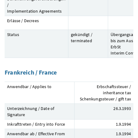
/
Implementation Agreements
Erlässe / Decrees
Status
gekündigt /
Übergangsab
terminated
bis zum Ausla
ErbSt
Interim Conve
Frankreich / France
Anwendbar / Applies to
Erbschaftssteuer /
inheritance tax
Schenkungssteuer / gift tax
Unterzeichnung / Date of
26.3.1993
Signature
Inkrafttreten / Entry into Force
1.9.1994
Anwendbar ab / Effective From
1.9.1994