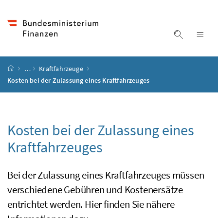
Accesskey
Accesskey
Accesskey
Accesskey
Zum Inhalt
Zum Hauptmenü
Zum Untermenü
Zur Suche
[4]
[1]
[3]
[2]
Suche ein
Nav
Startseite
…
Kraftfahrzeuge
Kosten bei der Zulassung eines Kraftfahrzeuges
Kosten bei der Zulassung eines
Kraftfahrzeuges
Bei der Zulassung eines Kraftfahrzeuges müssen
verschiedene Gebühren und Kostenersätze
entrichtet werden. Hier finden Sie nähere