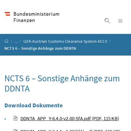
Accesskey
Accesskey
Accesskey
Accesskey
Zum Inhalt
Zum Hauptmenü
Zum Untermenü
Zur Suche
[4]
[1]
[3]
[2]
Suche ein
Nav
Startseite
…
UZK-Austrian Customs Clearance System ACCS
NCTS 6 – Sonstige Anhänge zum DDNTA
NCTS 6 – Sonstige Anhänge zum
DDNTA
Download Dokumente
DDNTA_APP_Y-6.4.0-v2.00-SfA.pdf
(PDF, 115 KB)