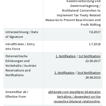
Gewinnverkürzung und
Gewinnverlagerung /
Multilateral Convention to
Implement Tax Treaty Related
Measures to Prevent Base Erosion and
Profit Shifting
Unterzeichnung / Date
7.6.2017
of Signature
Inkrafttreten / Entry
1.7.2018
into Force
Österreichische
1. Notifikation
/
1st Notification
Erklärungen und
22.09.2017
Vorbehalte / Austrian
Reservations and
2. Notifikation
/
2nd Notification
Notifications
28.08.2023
Anwendbar ab /
abhängig vom jeweiligen bilateralen
Effective From
Verhältnis /
dependent on the
respective bilateral relationship