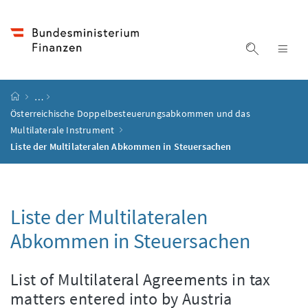
Accesskey
Accesskey
Accesskey
Accesskey
Zum Inhalt
Zum Hauptmenü
Zum Untermenü
Zur Suche
[4]
[1]
[3]
[2]
Suche ein
Nav
Startseite
…
Österreichische Doppelbesteuerungsabkommen und das
Multilaterale Instrument
Liste der Multilateralen Abkommen in Steuersachen
Liste der Multilateralen
Abkommen in Steuersachen
List of Multilateral Agreements in tax
matters entered into by Austria