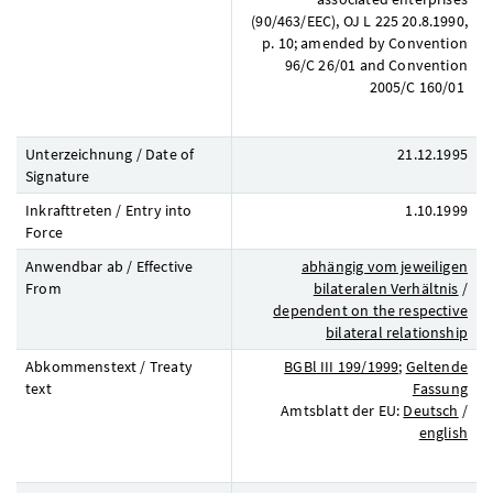
(90/463/EEC), OJ L 225 20.8.1990,
p. 10; amended by Convention
96/C 26/01 and Convention
2005/C 160/01
Unterzeichnung / Date of
21.12.1995
Signature
Inkrafttreten / Entry into
1.10.1999
Force
Anwendbar ab / Effective
abhängig vom jeweiligen
From
bilateralen Verhältnis
/
dependent on the respective
bilateral relationship
Abkommenstext / Treaty
BGBl
III 199/1999
;
Geltende
text
Fassung
Amtsblatt der
EU
:
Deutsch
/
english