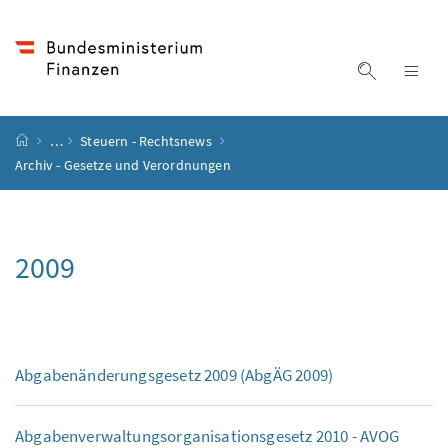
Accesskey
Accesskey
Accesskey
Zum Inhalt
Zum Hauptmenü
Zur Suche
[4]
[1]
[2]
Suche ein
Nav
Startseite
…
Steuern - Rechtsnews
Archiv - Gesetze und Verordnungen
2009
Abgabenänderungsgesetz 2009 (AbgÄG 2009)
Abgabenverwaltungsorganisationsgesetz 2010 - AVOG