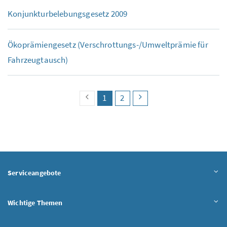
Konjunkturbelebungsgesetz 2009
Ökoprämiengesetz (Verschrottungs-/Umweltprämie für
Fahrzeugtausch)
vorherige Seite
Seite
(aktuell)
Seite
nächste Seite
1
2
Serviceangebote
Wichtige Themen