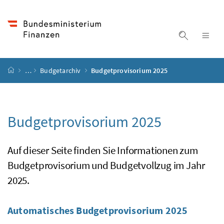
Accesskey
Accesskey
Accesskey
Accesskey
Zum Inhalt
Zum Hauptmenü
Zum Untermenü
Zur Suche
[4]
[1]
[3]
[2]
Suche ein
Nav
Startseite
…
Budgetarchiv
Budgetprovisorium 2025
Budgetprovisorium 2025
Auf dieser Seite finden Sie Informationen zum
Budgetprovisorium und Budgetvollzug im Jahr
2025.
Automatisches Budgetprovisorium 2025