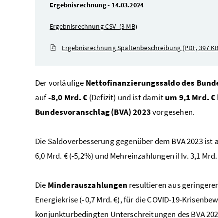
Ergebnisrechnung - 14.03.2024
Ergebnisrechnung CSV
(3 MB)
Ergebnisrechnung Spaltenbeschreibung
(PDF, 397 KB
Der vorläufige
Nettofinanzierungssaldo des Bund
auf
-8,0 Mrd. €
(Defizit) und ist damit
um 9,1 Mrd. € 
Bundesvoranschlag (BVA) 2023
vorgesehen.
Die Saldoverbesserung gegenüber dem BVA 2023 ist 
6,0 Mrd. € (-5,2%) und Mehreinzahlungen iHv. 3,1 Mrd
Die
Minderauszahlungen
resultieren aus geringere
Energiekrise (‑0,7 Mrd. €), für die COVID-19-Krisenbew
konjunkturbedingten Unterschreitungen des BVA 2023 