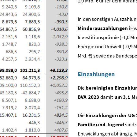
1,0 Mrd. € unter dem Voran
In den sonstigen Auszahlu
Minderauszahlungen
iHv.
Investitionsprämie (‑1,0 Mr
Energie und Umwelt (‑0,9 Mr
Mrd. €) sowie das Bundesper
Einzahlungen
Die
bereinigten
Einzahlu
BVA 2023
damit
um 3,1 Mr
Die
Einzahlungen der UG 
Familie und Jugend
sind 
Entwicklungen abhängig. Mi