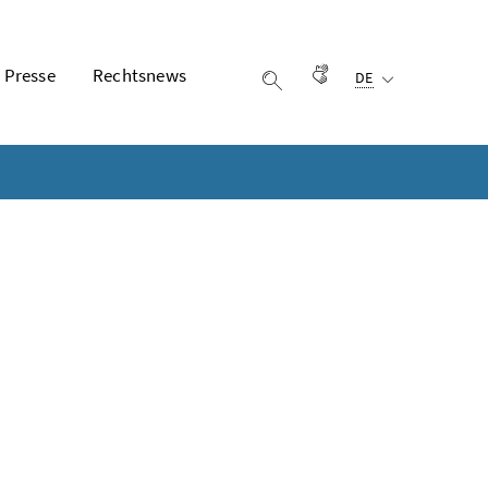
Ausgewählte Sprach
Presse
Rechtsnews
Gebärdensprache
DE
Suche einblenden