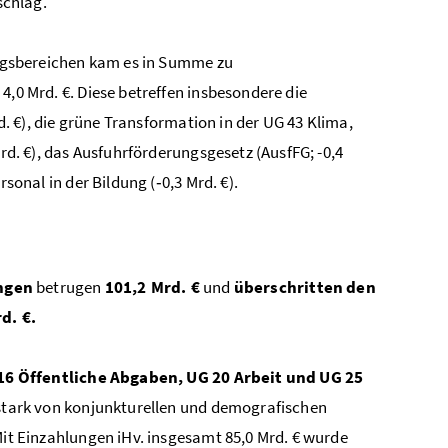
schlag.
ngsbereichen kam es in Summe zu
 4,0 Mrd. €. Diese betreffen insbesondere die
d. €), die grüne Transformation in der UG 43 Klima,
d. €), das Ausfuhrförderungsgesetz (AusfFG; -0,4
sonal in der Bildung (‑0,3 Mrd. €).
ngen
betrugen
101,2 Mrd. €
und
überschritten den
d. €.
16 Öffentliche Abgaben, UG 20 Arbeit und UG 25
stark von konjunkturellen und demografischen
t Einzahlungen iHv. insgesamt 85,0 Mrd. € wurde