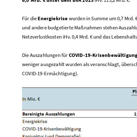
6,0 Mrd. € unter dem BVA 2023
iHv. 115,2 Mrd. €.
Für die
Energiekrise
wurden in Summe um 0,7 Mrd. € 
und andere budgetierte Maßnahmen stehen Auszahlun
Netzverlustkosten iHv. 0,4 Mrd. € und das Lebenshal
Die Auszahlungen für
COVID-19-Krisenbewältigun
weniger ausgezahlt wurden als veranschlagt, übersch
COVID-19-Ermächtigung).