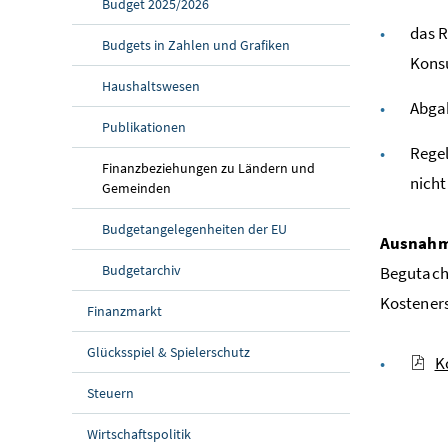
Budget 2025/2026
das R
Budgets in Zahlen und Grafiken
Konsu
Haushaltswesen
Abga
Publikationen
Rege
Finanzbeziehungen zu Ländern und
nicht
Gemeinden
Budgetangelegenheiten der EU
Ausnah
Budgetarchiv
Begutach
Kosteners
Finanzmarkt
Glücksspiel & Spielerschutz
K
Steuern
Wirtschaftspolitik