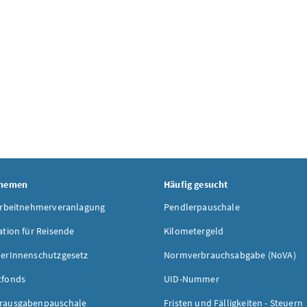
Themen
Häufig gesucht
Arbeitnehmerveranlagung
Pendlerpauschale
ation für Reisende
Kilometergeld
erInnenschutzgesetz
Normverbrauchsabgabe (NoVA)
tfonds
UID-Nummer
rausgabenpauschale
Fristen und Fälligkeiten - Steuern