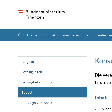
Accesskey
Accesskey
Accesskey
Accesskey
Zum Inhalt
Zum Hauptmenü
Zum Untermenü
Zur Suche
[4]
[1]
[3]
[2]
Startseite
Themen
Budget
Finanzbeziehungen zu Ländern 
Kons
Bergbau
Beteiligungen
Die Ver
Finanza
Betrugsbekämpfung
Budget
Inhalt
Budget 2027/2028
wechs