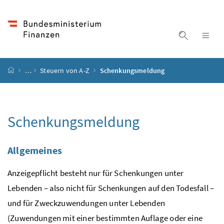
Accesskey
Accesskey
Accesskey
Accesskey
Zum Inhalt
Zum Hauptmenü
Zum Untermenü
Zur Suche
[4]
[1]
[3]
[2]
Suche ein
Nav
Startseite
…
Steuern von A-Z
Schenkungsmeldung
Schenkungsmeldung
Allgemeines
Anzeigepflicht besteht nur für Schenkungen unter
Lebenden – also nicht für Schenkungen auf den Todesfall –
und für Zweckzuwendungen unter Lebenden
(Zuwendungen mit einer bestimmten Auflage oder eine