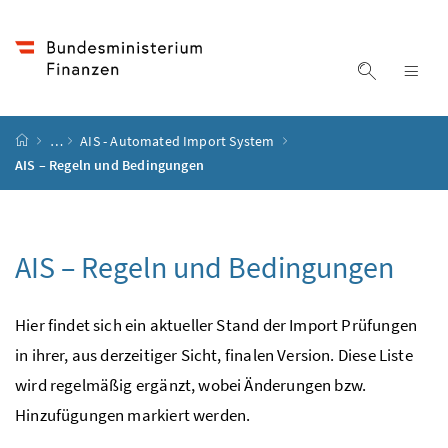
Accesskey
Accesskey
Accesskey
Accesskey
Zum Inhalt
Zum Hauptmenü
Zum Untermenü
Zur Suche
[4]
[1]
[3]
[2]
Suche ein
Nav
Startseite
…
AIS - Automated Import System
AIS – Regeln und Bedingungen
AIS – Regeln und Bedingungen
Hier findet sich ein aktueller Stand der Import Prüfungen
in ihrer, aus derzeitiger Sicht, finalen Version. Diese Liste
wird regelmäßig ergänzt, wobei Änderungen bzw.
Hinzufügungen markiert werden.