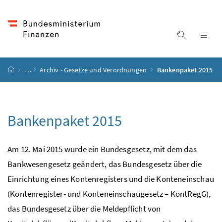
Accesskey
Accesskey
Accesskey
Accesskey
Zum Inhalt
Zum Hauptmenü
Zum Untermenü
Zur Suche
[4]
[1]
[3]
[2]
Suche ein
Nav
Startseite
…
Archiv - Gesetze und Verordnungen
Bankenpaket 2015
Bankenpaket 2015
Am 12. Mai 2015 wurde ein Bundesgesetz, mit dem das
Bankwesengesetz geändert, das Bundesgesetz über die
Einrichtung eines Kontenregisters und die Konteneinschau
(Kontenregister- und Konteneinschaugesetz – KontRegG),
das Bundesgesetz über die Meldepflicht von