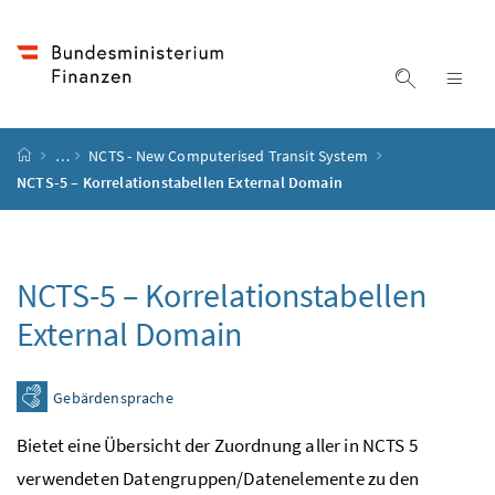
Accesskey
Accesskey
Accesskey
Accesskey
Zum Inhalt
Zum Hauptmenü
Zum Untermenü
Zur Suche
[4]
[1]
[3]
[2]
Suche ein
Nav
Startseite
…
NCTS - New Computerised Transit System
NCTS-5 – Korrelationstabellen External Domain
NCTS-5 – Korrelationstabellen
External Domain
Gebärdensprache
Bietet eine Übersicht der Zuordnung aller in NCTS 5
verwendeten Datengruppen/Datenelemente zu den