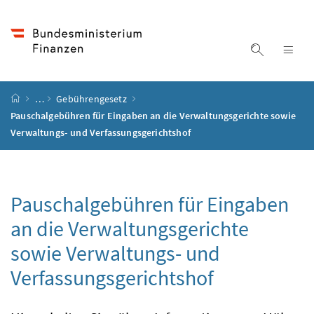
Accesskey
Accesskey
Accesskey
Accesskey
Zum Inhalt
Zum Hauptmenü
Zum Untermenü
Zur Suche
[4]
[1]
[3]
[2]
Suche ein
Nav
Startseite
…
Gebührengesetz
Pauschalgebühren für Eingaben an die Verwaltungsgerichte sowie
Verwaltungs- und Verfassungsgerichtshof
Pauschalgebühren für Eingaben
an die Verwaltungsgerichte
sowie Verwaltungs- und
Verfassungsgerichtshof